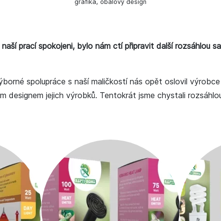
grafika, obalový design
naší prací spokojeni, bylo nám ctí připravit další rozsáhlou s
borné spolupráce s naší maličkostí nás opět oslovil výrobce 
 designem jejich výrobků. Tentokrát jsme chystali rozsáhlou