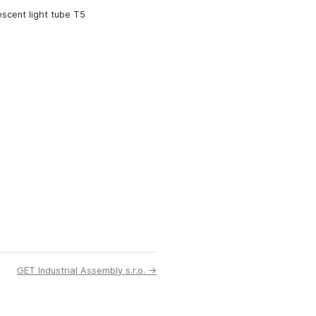
escent light tube T5
GET Industrial Assembly s.r.o. →