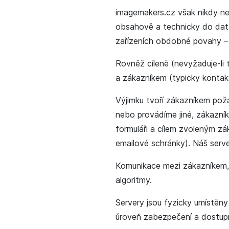
imagemakers.cz však nikdy ne
obsahově a technicky do dat,
zařízeních obdobné povahy – 
Rovněž cíleně (nevyžaduje-li 
a zákazníkem (typicky kontak
Výjimku tvoří zákazníkem po
nebo provádíme jiné, zákazní
formuláři a cílem zvoleným zá
emailové schránky). Náš serve
Komunikace mezi zákazníkem, s
algoritmy.
Servery jsou fyzicky umístěny
úroveň zabezpečení a dostupn