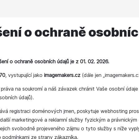
šení o ochraně osobníc
ení o ochraně osobních údajů je z 01. 02. 2026.
570
, vystupující jako
imagemakers.cz
(dále jen „imagemakers.c
e práva na soukromí a náš závazek chránit Vaše osobní údaj
sobních údajů).
vá registraci doménových jmen, poskytuje webhosting prost
či další marketingové a reklamní služby fyzickým a právnický
jejich svobodně projeveného zájmu o tyto služby s níže vypl
 podmínkami ze strany zákazníka.