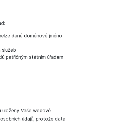
ad:
h nelze dané doménové jméno
a služeb
ladů patřičným státním úřadem
ou uloženy Vaše webové
 osobních údajů, protože data