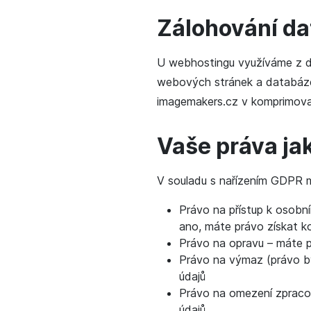
Zálohování da
U webhostingu využíváme z dů
webových stránek a databáze
imagemakers.cz v komprimova
Vaše práva ja
V souladu s nařízením GDPR m
Právo na přístup k osobn
ano, máte právo získat ko
Právo na opravu – máte 
Právo na výmaz (právo b
údajů
Právo na omezení zpraco
údajů