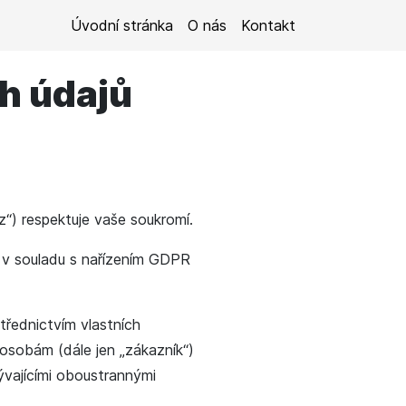
Úvodní stránka
O nás
Kontakt
h údajů
z“) respektuje vaše soukromí.
e v souladu s nařízením GDPR
řednictvím vlastních
m osobám (dále jen „zákazník“)
ývajícími oboustrannými