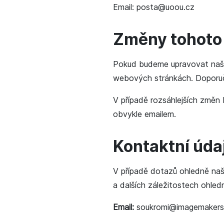
Email: posta@uoou.cz
Změny tohoto 
Pokud budeme upravovat naše
webových stránkách. Doporuču
V případě rozsáhlejších změn
obvykle emailem.
Kontaktní úda
V případě dotazů ohledně naš
a dalších záležitostech ohle
Email:
soukromi@imagemakers