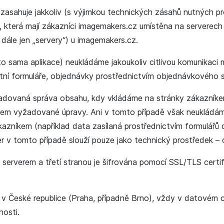
zasahuje jakkoliv (s výjimkou technických zásahů nutných p
 která mají zákazníci imagemakers.cz umístěna na serverech
dále jen „servery“) u imagemakers.cz.
to sama aplikace) neukládáme jakoukoliv citlivou komunikac
tní formuláře, objednávky prostřednictvím objednávkového s
žadovaná správa obsahu, kdy vkládáme na stránky zákazní
kem vyžadované úpravy. Ani v tomto případě však neukládám
kazníkem (například data zasílaná prostřednictvím formulář
r v tomto případě slouží pouze jako technický prostředek – o
erverem a třetí stranou je šifrována pomocí SSL/TLS certifi
 v České republice (Praha, případně Brno), vždy v datovém c
osti.