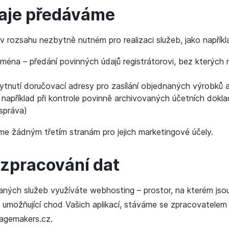
aje předáváme
rozsahu nezbytně nutném pro realizaci služeb, jako napříkl
éna – předání povinných údajů registrátorovi, bez kterýc
ytnutí doručovací adresy pro zasílání objednaných výrobků 
– například při kontrole povinně archivovaných účetních dok
správa)
e žádným třetím stranám pro jejich marketingové účely.
zpracování dat
aných služeb využíváte webhosting – prostor, na kterém js
e umožňující chod Vašich aplikací, stáváme se zpracovatelem
magemakers.cz.