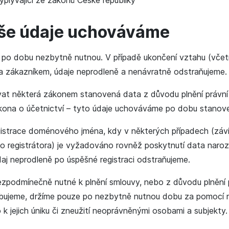
vyplývající ze zákonů České republiky
aše údaje uchováváme
po dobu nezbytně nutnou. V případě ukončení vztahu (včetn
a zákazníkem, údaje neprodleně a nenávratně odstraňujeme.
vat některá zákonem stanovená data z důvodu plnění právní 
ákona o účetnictví – tyto údaje uchováváme po dobu stano
gistrace doménového jména, kdy v některých případech (závi
 registrátora) je vyžadováno rovněž poskytnutí data naroz
aj neprodleně po úspěšné registraci odstraňujeme.
ezpodmínečně nutné k plnění smlouvy, nebo z důvodu plnění p
ebujeme, držíme pouze po nezbytně nutnou dobu za pomocí r
k jejich úniku či zneužití neoprávněnými osobami a subjekty.