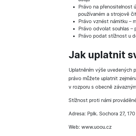
Právo na přenositelnost ú
používaném a strojově či
Právo vznést námitku – m
Právo odvolat souhlas – 
Právo podat stížnost u d
Jak uplatnit s
Uplatněním výše uvedených pr
právo můžete uplatnit zejmé
v rozporu s obecně závaznými
Stížnost proti námi provádě
Adresa: Pplk. Sochora 27, 170
Web: www.uoou.cz