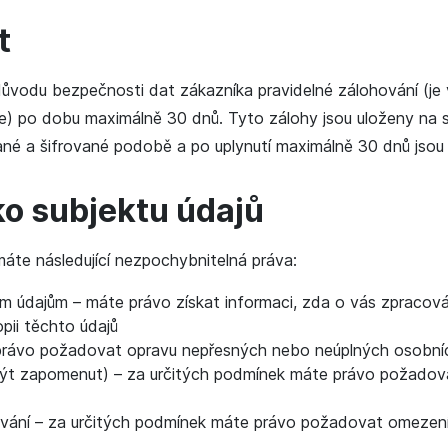
t
vodu bezpečnosti dat zákazníka pravidelné zálohování (je 
) po dobu maximálně 30 dnů. Tyto zálohy jsou uloženy na 
né a šifrované podobě a po uplynutí maximálně 30 dnů jso
ko subjektu údajů
áte následující nezpochybnitelná práva:
ím údajům – máte právo získat informaci, zda o vás zpracov
pii těchto údajů
právo požadovat opravu nepřesných nebo neúplných osobní
ýt zapomenut) – za určitých podmínek máte právo požadov
vání – za určitých podmínek máte právo požadovat omezení