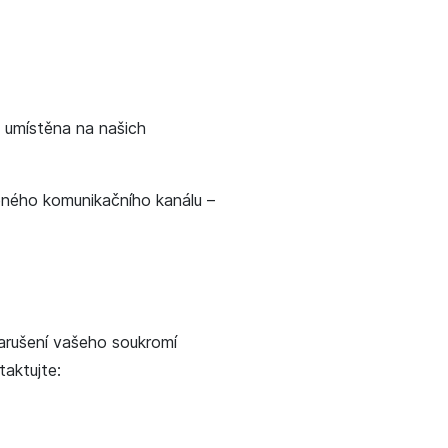
 umístěna na našich
eného komunikačního kanálu –
arušení vašeho soukromí
aktujte: