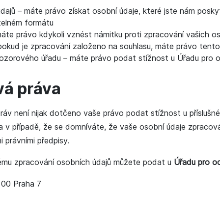
dajů – máte právo získat osobní údaje, které jste nám posky
telném formátu
áte právo kdykoli vznést námitku proti zpracování vašich o
pokud je zpracování založeno na souhlasu, máte právo tento
ozorového úřadu – máte právo podat stížnost u Úřadu pro 
vá práva
áv není nijak dotčeno vaše právo podat stížnost u přísluš
na v případě, že se domníváte, že vaše osobní údaje zprac
 právními předpisy.
nému zpracování osobních údajů můžete podat u
Úřadu pro o
 00 Praha 7