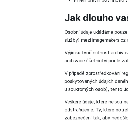
Plnění právní povinnosti 
Jak dlouho v
Osobní údaje ukládáme pouze 
služby) mezi imagemakers.cz 
Výjimku tvoří nutnost archivo
archivace účetnictví podle z
V případě zprostředkování re
poskytovaných údajích daného
u soukromých osob), tento úd
Veškeré údaje, které nejsou b
odstraňujeme. Ty, které potř
zabezpečení tak, aby nedošlo 