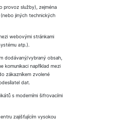
ro provoz služby), zejména
 (nebo jiných technických
i mezi webovými stránkami
ystému atp.).
kem dodávaný/vybraný obsah,
e komunikaci například mezi
ů do zákazníkem zvolené
desílatel dat.
kátů s moderními šifrovacími
entru zajišťujícím vysokou